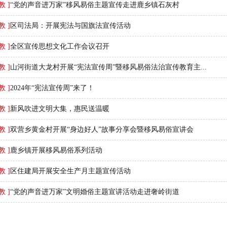
教 ]
“党的声音进万家”移风易俗主题宣传走进鹿乡镇石灰村
教 ]
区司法局：开展宪法与国旗法宣传活动
教 ]
全区宣传思想文化工作会议召开
教 ]
山河街道大龙村开展“宪法宣传周”暨移风易俗法治宣传教育主...
教 ]
2024年“宪法宣传周”来了！
教 ]
新风吹进文明大集，惠民送温暖
教 ]
双营乡黄金村开展“身边好人”故事分享会暨移风易俗宣讲会
教 ]
鹿乡镇开展移风易俗系列活动
教 ]
区住建局开展安全生产月主题宣传活动
教 ]
“党的声音进万家”文明婚俗主题宣讲活动走进奢岭街道