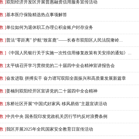
教 ]
双阳经济开发区开展普惠融资信用服务宣传活动
教 ]
基本医疗保险精选热点事项解答
教 ]
单位如何为退休职工办理公积金账户封存业务
教 ]
普法“零距离” 护航“致富鹿”——长春市双阳区人民法院奢岭...
教 ]
《中国人民银行关于实施一次性信用修复政策有关安排的通知》...
教 ]
太平镇召开学习贯彻党的二十届四中全会精神宣讲报告会
教 ]
奋发进取 拼搏实干 奋力谱写双阳全面振兴和高质量发展新篇章
教 ]
姜楠到双阳经开区宣讲党的二十届四中全会精神
教 ]
东桥社区开展“中国式好家风·移风易俗”主题宣讲活动
教 ]
中共中央 国务院印发党政机关厉行节约反对浪费条例
教 ]
我区开展2025年全民国家安全教育日宣传活动