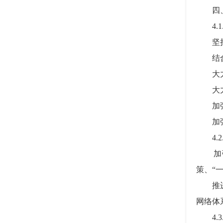
四、
4.1
坚持
结合美
大力发
大力
加强畜
加强对
4.2
加强
策、“
推进畜
网络体
4.3