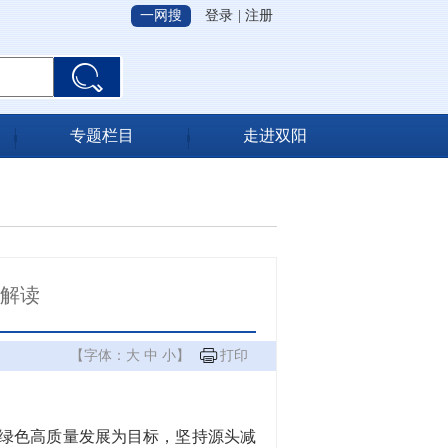
一网搜
登录
|
注册
专题栏目
走进双阳
策解读
【字体：
大
中
小
】
打印
绿色高质量发展为目标，坚持源头减