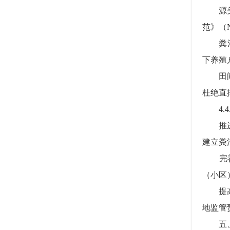
源头减
范》（
粪污处
下养殖
田间配
杜绝直
4.4
推进粪
建立粪
完善畜
（小区
提高环
地监管
五、