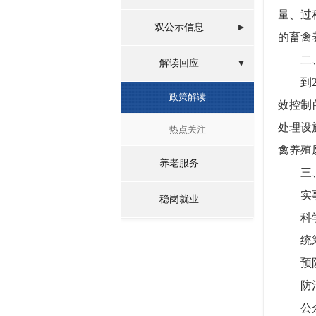
量、过
双公示信息
的畜禽
二、
解读回应
到20
政策解读
效控制
处理设
热点关注
禽养殖
养老服务
三、
实事
稳岗就业
科学
统筹
预防
防治
公众