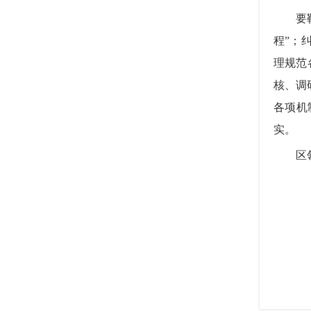
要靶向
程”；
理规范
核、调
各项机
实。
区领导