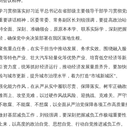
制会议精神。
贯彻落实好习近平总书记在省部级主要领导干部学习贯彻党
重要讲话精神，区委常委、常务副区长刘锐强调，要提高政治站
持全面、深刻、准确领会，原原本本学、联系实际学，深刻把握
径，确保党中央决策部署在我区落地生根。
重点任务，在实干担当中推动发展、务求实效。围绕融入服
鹿等特色产业、壮大汽车轻量化等优势产业、培育低空经济等新
引资力度，统筹抓好经济运行，推动经济发展量质齐升。要加快
检与城市更新，提升城市治理水平，着力打造“市域新城区”。
能力作风，在从严从实中履职尽责、保障落实。树牢正确政
难而上、攻坚克难，以过硬作风战风险、迎挑战、克难关。严守
不敢腐、不能腐、不想腐，以全面从严治党保障各项工作高质量
基层减负工作，刘锐强调，要深刻把握减负工作极端重要性
上来，以高度的政治自觉、思想自觉、行动自觉推进减负工作。