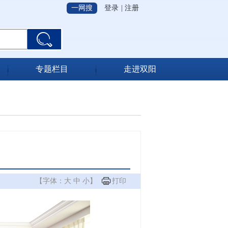
一网搜
登录
|
注册
专题栏目
走进双阳
【字体：
大
中
小
】
打印