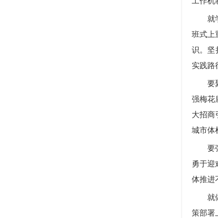
工作机
就学习
班式上
识。坚
实践路
要聚焦
强梅花
大招商
城市体
要强化
勇于迎
体推进
就做好
策部署